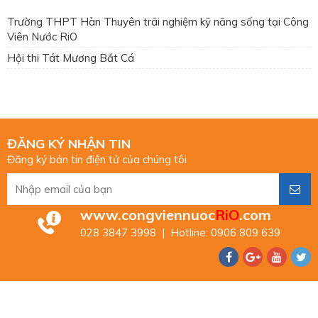
Trường THPT Hàn Thuyên trãi nghiệm kỹ năng sống tại Công
Viên Nước RiO
Hội thi Tát Mương Bắt Cá
ĐĂNG KÝ NHẬN TIN
Đăng ký bản tin điện tử của chúng tôi
www.congviennuoc
RiO
.com
028 3847 3998 | Hotline: 0906 809 639