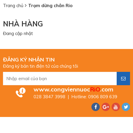
Trang chủ
Trạm dừng chân Rio
NHÀ HÀNG
Đang cập nhật
ĐĂNG KÝ NHẬN TIN
Đăng ký bản tin điện tử của chúng tôi
www.congviennuoc
RiO
.com
028 3847 3998 | Hotline: 0906 809 639