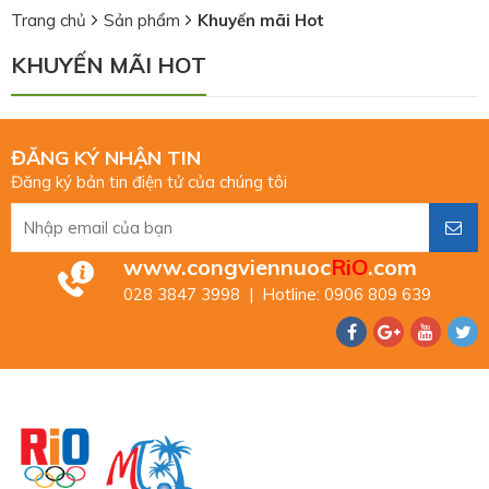
Trang chủ
Sản phẩm
Khuyến mãi Hot
KHUYẾN MÃI HOT
ĐĂNG KÝ NHẬN TIN
Đăng ký bản tin điện tử của chúng tôi
www.congviennuoc
RiO
.com
028 3847 3998 | Hotline: 0906 809 639