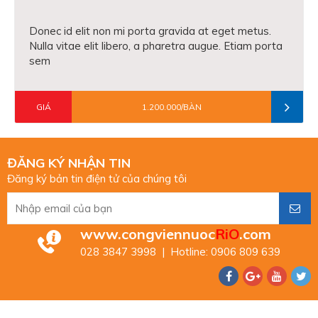
Donec id elit non mi porta gravida at eget metus.
Nulla vitae elit libero, a pharetra augue. Etiam porta
sem
GIÁ
1.200.000/BÀN
ĐĂNG KÝ NHẬN TIN
Đăng ký bản tin điện tử của chúng tôi
www.congviennuoc
RiO
.com
028 3847 3998 | Hotline: 0906 809 639