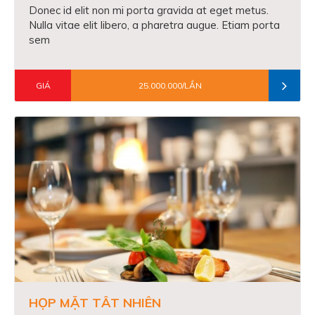
Donec id elit non mi porta gravida at eget metus.
Nulla vitae elit libero, a pharetra augue. Etiam porta
sem
GIÁ
25.000.000/LẦN
HỌP MẶT TẤT NHIÊN