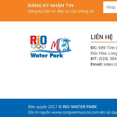
ĐĂNG KÝ NHẬN TIN
Đăng ký bản tin điện tử của chúng tôi
LIÊN HỆ
ĐC:
699 Tỉnh 
Đức Hòa, Lon
ĐT:
(028) 384
Email:
sales.c
Bản quyền 2017 ©
RIO WATER PARK
Ghi rõ nguồn www.congviennuocrio.com khi sử dụng