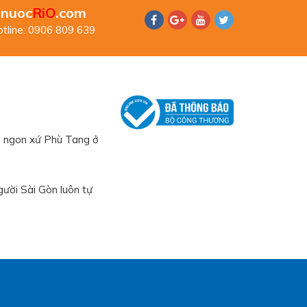
nuoc
RiO
.com
tline: 0906 809 639
 ngon xứ Phù Tang ở
ười Sài Gòn luôn tự