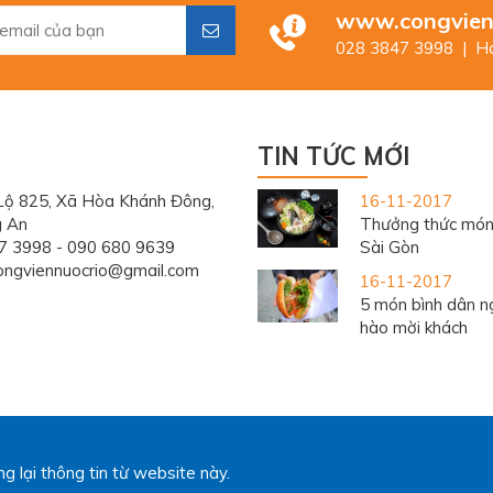
www.congvien
028 3847 3998 | Ho
TIN TỨC MỚI
Lộ 825, Xã Hòa Khánh Đông,
16-11-2017
g An
Thưởng thức món
7 3998 - 090 680 9639
Sài Gòn
ongviennuocrio@gmail.com
16-11-2017
5 món bình dân ng
hào mời khách
 lại thông tin từ website này.