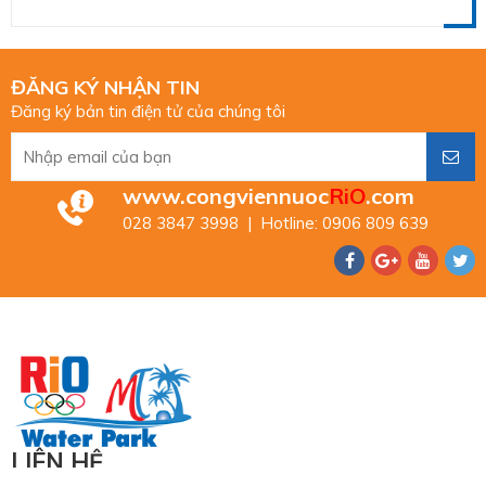
ĐĂNG KÝ NHẬN TIN
Đăng ký bản tin điện tử của chúng tôi
www.congviennuoc
RiO
.com
028 3847 3998 | Hotline: 0906 809 639
LIÊN HỆ