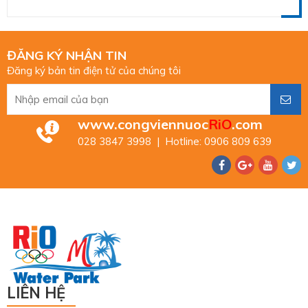
ĐĂNG KÝ NHẬN TIN
Đăng ký bản tin điện tử của chúng tôi
www.congviennuoc
RiO
.com
028 3847 3998 | Hotline: 0906 809 639
LIÊN HỆ